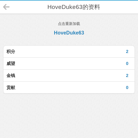
HoveDuke63的资料
点击重新加载
HoveDuke63
积分
2
威望
0
金钱
2
贡献
0