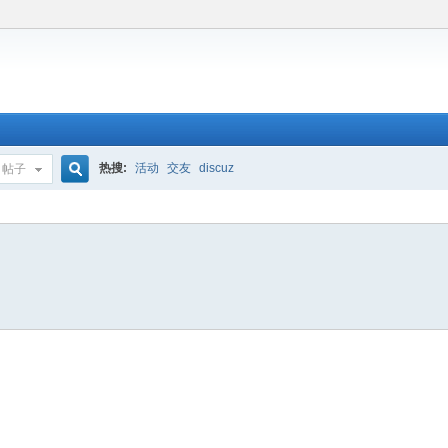
热搜:
活动
交友
discuz
帖子
搜
索