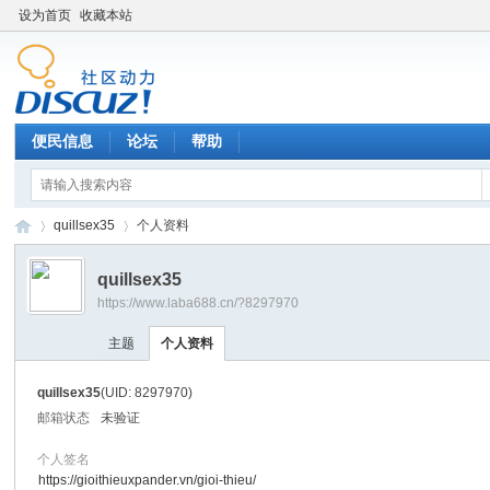
设为首页
收藏本站
便民信息
论坛
帮助
quillsex35
个人资料
quillsex35
https://www.laba688.cn/?8297970
辉
›
›
主题
个人资料
quillsex35
(UID: 8297970)
邮箱状态
未验证
个人签名
https://gioithieuxpander.vn/gioi-thieu/