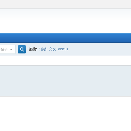
热搜:
活动
交友
discuz
帖子
搜
索