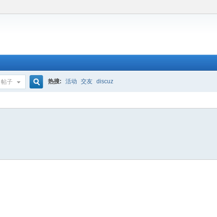
热搜:
活动
交友
discuz
帖子
搜
索