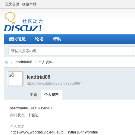
设为首页
收藏本站
便民信息
论坛
帮助
leadtrial06
个人资料
leadtrial06
https://www.laba688.cn/?9058967
辉
›
›
主题
个人资料
leadtrial06
(UID: 9058967)
邮箱状态
未验证
个人签名
https://www.woorips.vic.edu.au/p ... rytter10449/profile