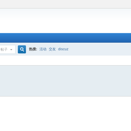
热搜:
活动
交友
discuz
帖子
搜
索