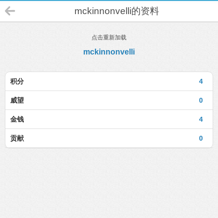
mckinnonvelli的资料
点击重新加载
mckinnonvelli
积分
4
威望
0
金钱
4
贡献
0