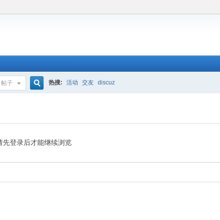
热搜:
活动
交友
discuz
帖子
搜
索
请先登录后才能继续浏览