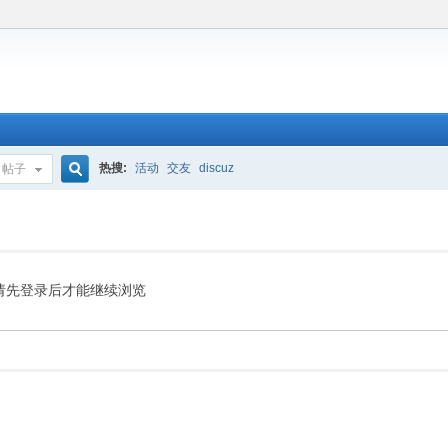
热搜:
活动
交友
discuz
帖子
搜
索
请先登录后才能继续浏览