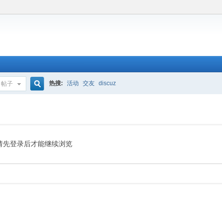
热搜:
活动
交友
discuz
帖子
搜
索
请先登录后才能继续浏览