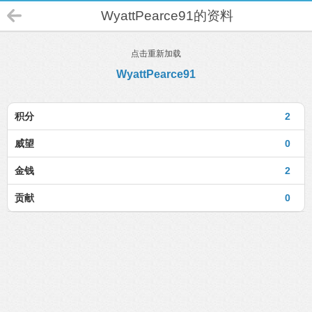
WyattPearce91的资料
点击重新加载
WyattPearce91
积分
2
威望
0
金钱
2
贡献
0