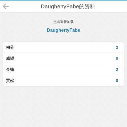
DaughertyFabe的资料
点击重新加载
DaughertyFabe
积分
2
威望
0
金钱
2
贡献
0