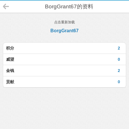
BorgGrant67的资料
点击重新加载
BorgGrant67
积分
2
威望
0
金钱
2
贡献
0