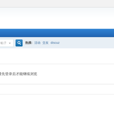
热搜:
活动
交友
discuz
帖子
搜
索
请先登录后才能继续浏览