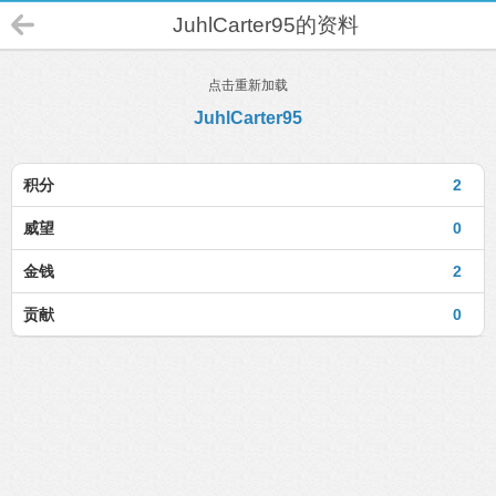
JuhlCarter95的资料
点击重新加载
JuhlCarter95
积分
2
威望
0
金钱
2
贡献
0