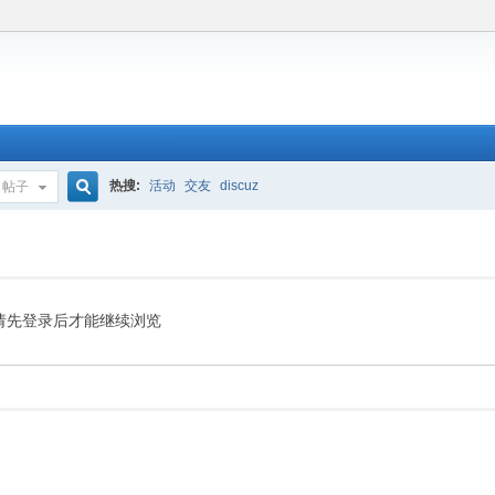
热搜:
活动
交友
discuz
帖子
搜
索
请先登录后才能继续浏览