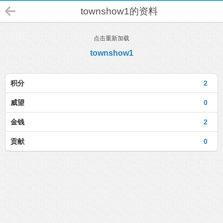
townshow1的资料
点击重新加载
townshow1
积分
2
威望
0
金钱
2
贡献
0