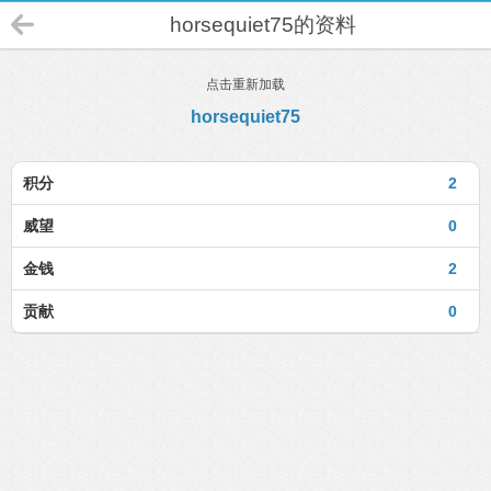
horsequiet75的资料
点击重新加载
horsequiet75
积分
2
威望
0
金钱
2
贡献
0