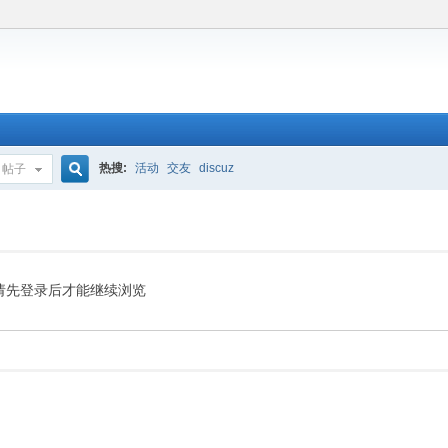
热搜:
活动
交友
discuz
帖子
搜
索
请先登录后才能继续浏览