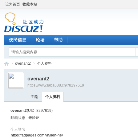
设为首页
收藏本站
便民信息
论坛
帮助
ovenant2
个人资料
ovenant2
https://www.laba688.cn/?8297619
辉
›
›
主题
个人资料
ovenant2
(UID: 8297619)
邮箱状态
未验证
个人签名
https://adpages.com.vn/lien-he/