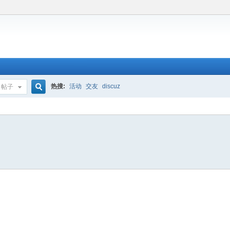
热搜:
活动
交友
discuz
帖子
搜
索