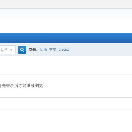
热搜:
活动
交友
discuz
帖子
搜
索
请先登录后才能继续浏览