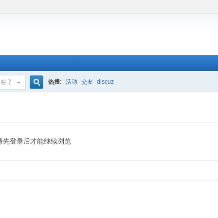
热搜:
活动
交友
discuz
帖子
搜
索
请先登录后才能继续浏览