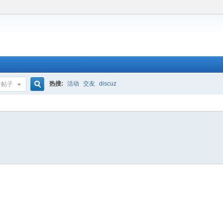
热搜:
活动
交友
discuz
帖子
搜
索