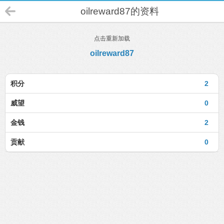
oilreward87的资料
点击重新加载
oilreward87
积分
2
威望
0
金钱
2
贡献
0