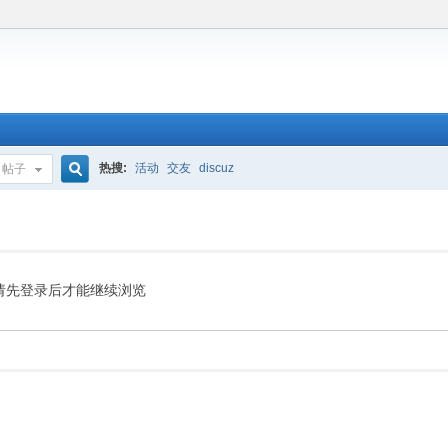
热搜:
活动
交友
discuz
帖子
搜
索
请先登录后才能继续浏览