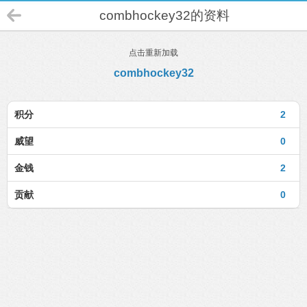
combhockey32的资料
点击重新加载
combhockey32
积分
2
威望
0
金钱
2
贡献
0