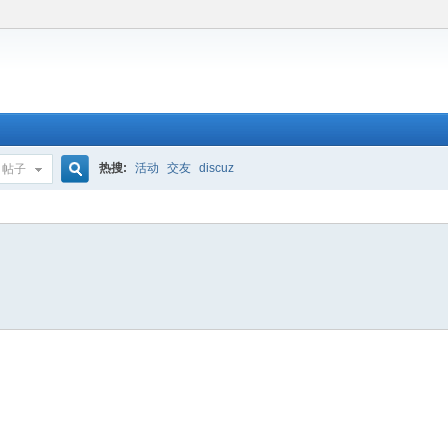
热搜:
活动
交友
discuz
帖子
搜
索