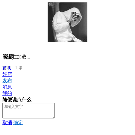
晓周
正在加载...
首页
发布：1 条
好店
发布
消息
我的
随便说点什么
取消
确定