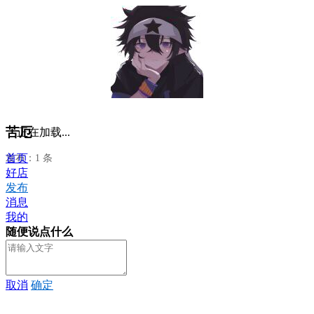
苦厄
正在加载...
首页
发布：1 条
好店
发布
消息
我的
随便说点什么
取消
确定