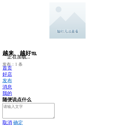
越来、越好℡
正在加载...
发布：1 条
首页
好店
发布
消息
我的
随便说点什么
取消
确定