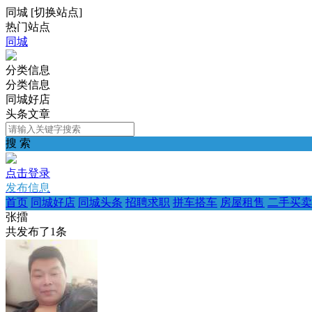
同城
[
切换站点
]
热门站点
同城
分类信息
分类信息
同城好店
头条文章
搜 索
点击登录
发布信息
首页
同城好店
同城头条
招聘求职
拼车搭车
房屋租售
二手买卖
张擂
共发布了
1
条