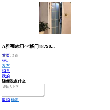
A雅宝木门^^移门18790...
正在加载...
首页
发布：2 条
好店
发布
消息
我的
随便说点什么
取消
确定