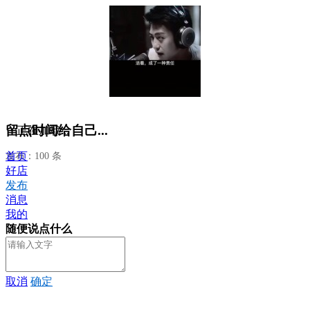
留点时间给自己...
正在加载...
首页
发布：100 条
好店
发布
消息
我的
随便说点什么
取消
确定