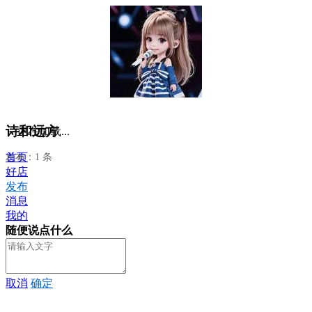
诗和远方
正在加载...
首页
发布：1 条
好店
发布
消息
我的
随便说点什么
取消
确定