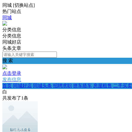
同城
[
切换站点
]
热门站点
同城
分类信息
分类信息
同城好店
头条文章
搜 索
点击登录
发布信息
首页
同城好店
同城头条
招聘求职
拼车搭车
房屋租售
二手买卖
白
共发布了
1
条