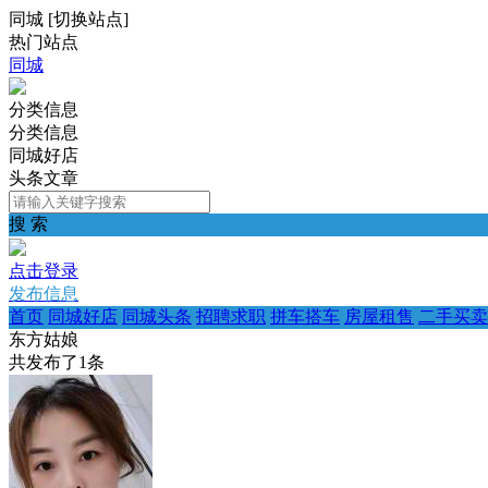
同城
[
切换站点
]
热门站点
同城
分类信息
分类信息
同城好店
头条文章
搜 索
点击登录
发布信息
首页
同城好店
同城头条
招聘求职
拼车搭车
房屋租售
二手买卖
东方姑娘
共发布了
1
条