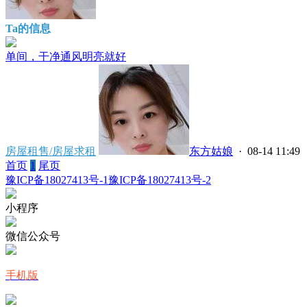
Ta的信息
单间，干净通风明亮就好
房屋租售/房屋求租
东方姑娘
· 08-14 11:49
首页
1
尾页
豫ICP备18027413号-1
豫ICP备18027413号-2
小程序
微信公众号
手机版