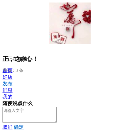
正，之亦心！
正在加载...
首页
发布：3 条
好店
发布
消息
我的
随便说点什么
取消
确定