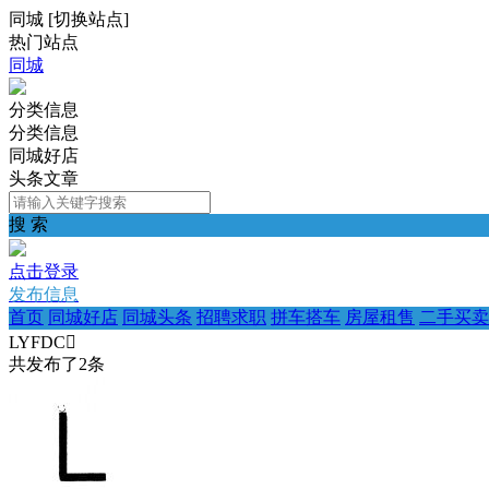
同城
[
切换站点
]
热门站点
同城
分类信息
分类信息
同城好店
头条文章
搜 索
点击登录
发布信息
首页
同城好店
同城头条
招聘求职
拼车搭车
房屋租售
二手买卖
LYFDC
共发布了
2
条