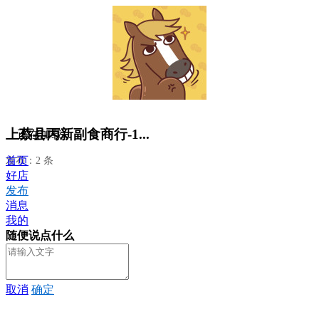
上蔡县丙新副食商行-1...
正在加载...
首页
发布：2 条
好店
发布
消息
我的
随便说点什么
取消
确定