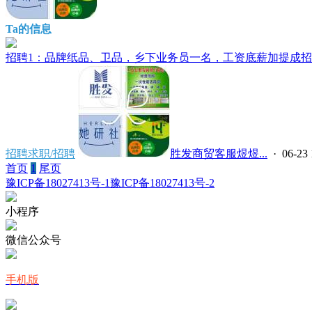
Ta的信息
招聘1：品牌纸品、卫品，乡下业务员一名，工资底薪加提成招聘2
招聘求职/招聘
胜发商贸客服煜煜...
· 06-23 
首页
1
尾页
豫ICP备18027413号-1
豫ICP备18027413号-2
小程序
微信公众号
手机版