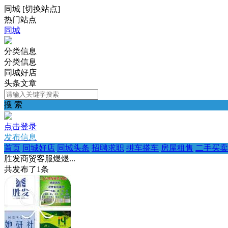
同城
[
切换站点
]
热门站点
同城
分类信息
分类信息
同城好店
头条文章
搜 索
点击登录
发布信息
首页
同城好店
同城头条
招聘求职
拼车搭车
房屋租售
二手买卖
胜发商贸客服煜煜...
共发布了
1
条