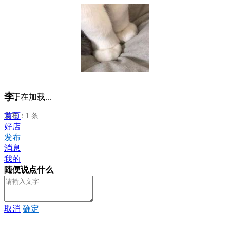
李。
正在加载...
首页
发布：1 条
好店
发布
消息
我的
随便说点什么
取消
确定