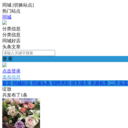
同城
[
切换站点
]
热门站点
同城
分类信息
分类信息
同城好店
头条文章
搜 索
点击登录
发布信息
首页
同城好店
同城头条
招聘求职
拼车搭车
房屋租售
二手买卖
绽放
共发布了
1
条