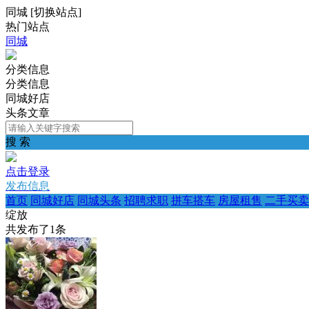
同城
[
切换站点
]
热门站点
同城
分类信息
分类信息
同城好店
头条文章
搜 索
点击登录
发布信息
首页
同城好店
同城头条
招聘求职
拼车搭车
房屋租售
二手买卖
绽放
共发布了
1
条