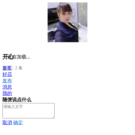
开心
正在加载...
首页
发布：2 条
好店
发布
消息
我的
随便说点什么
取消
确定