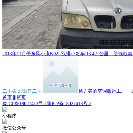
2013年11月份东风小康K02L双排小货车 13.4万公里，给钱就卖！
二手买卖/出售二手
格力美的空调搬运工...
· 1
首页
1
尾页
豫ICP备18027413号-1
豫ICP备18027413号-2
小程序
微信公众号