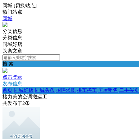
同城
[
切换站点
]
热门站点
同城
分类信息
分类信息
同城好店
头条文章
搜 索
点击登录
发布信息
首页
同城好店
同城头条
招聘求职
拼车搭车
房屋租售
二手买卖
格力美的空调搬运工...
共发布了
2
条