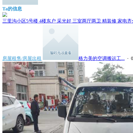
Ta的信息
三里沟小区5号楼 4楼东户 采光好 三室两厅两卫 精装修 家电齐全
房屋租售/房屋出租
格力美的空调搬运工...
· 0