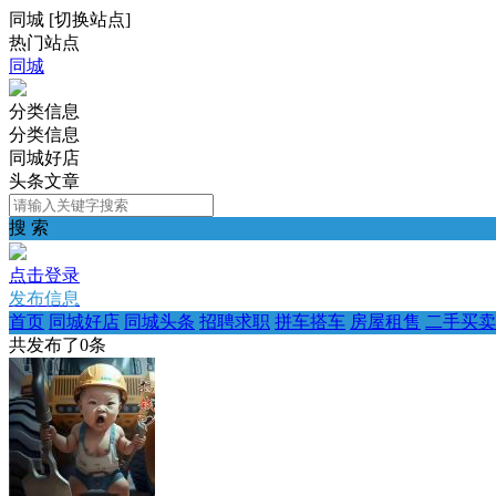
同城
[
切换站点
]
热门站点
同城
分类信息
分类信息
同城好店
头条文章
搜 索
点击登录
发布信息
首页
同城好店
同城头条
招聘求职
拼车搭车
房屋租售
二手买卖
共发布了
0
条