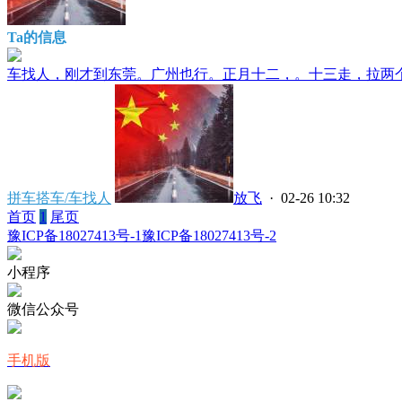
Ta的信息
车找人，刚才到东莞。广州也行。正月十二，。十三走，拉两个人
拼车搭车/车找人
放飞
· 02-26 10:32
首页
1
尾页
豫ICP备18027413号-1
豫ICP备18027413号-2
小程序
微信公众号
手机版