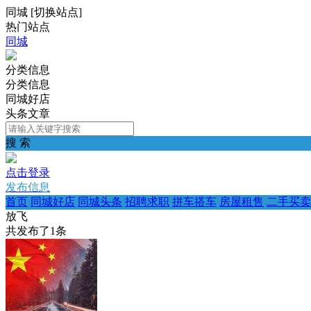
同城
[
切换站点
]
热门站点
同城
分类信息
分类信息
同城好店
头条文章
搜 索
点击登录
发布信息
首页
同城好店
同城头条
招聘求职
拼车搭车
房屋租售
二手买卖
放飞
共发布了
1
条