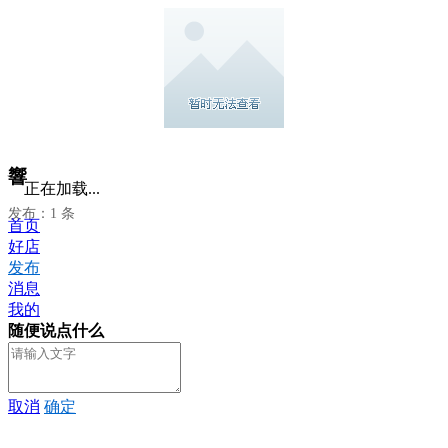
響
正在加载...
发布：1 条
首页
好店
发布
消息
我的
随便说点什么
取消
确定