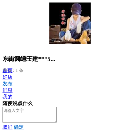
东街圆通王建***5...
正在加载...
首页
发布：1 条
好店
发布
消息
我的
随便说点什么
取消
确定