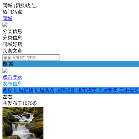
同城
[
切换站点
]
热门站点
同城
分类信息
分类信息
同城好店
头条文章
搜 索
点击登录
发布信息
首页
同城好店
同城头条
招聘求职
拼车搭车
房屋租售
二手买卖
左右
共发布了
1076
条