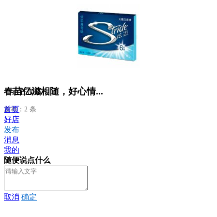
春苗亿滋相随，好心情...
正在加载...
首页
发布：2 条
好店
发布
消息
我的
随便说点什么
取消
确定